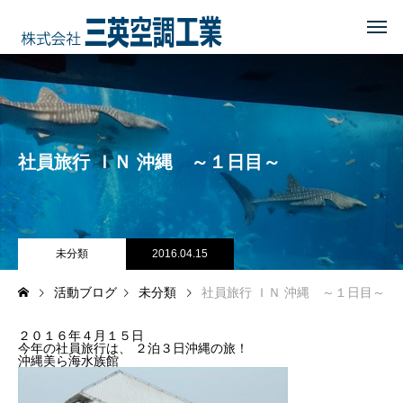
HOME
トップページ
COMPANY
会社を知る
社員旅行 ＩＮ 沖縄 ～１日目～
事業内容
会社概要・沿革・所在地
経営理念
未分類
2016.04.15
活動ブログ
未分類
社員旅行 ＩＮ 沖縄 ～１日目～
ブログ
２０１６年４月１５日
CSR
地域に貢献する
今年の社員旅行は、 ２泊３日沖縄の旅！
沖縄美ら海水族館
地域貢献企業