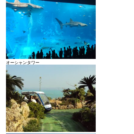
2022年度
2023年度
2024年度
2025年度
オーシャンタワー
官公庁
CONTACT
お問い合わせ
COMPANY
BLOG
BUSINESS
RECRUIT
CONTACT
PRI