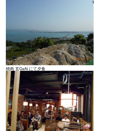
焼肉 玄GeN にて夕食