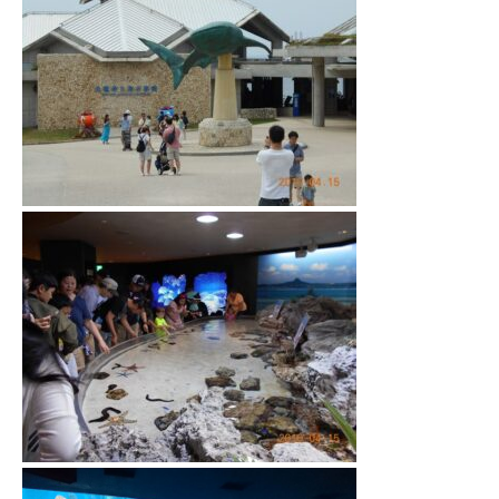
健康経営
SDGs認証
よこはまグッドバランス企業
横浜グランドスラム企業
RECRUIT
採用を知る
募集概要
よくある質問
インタビュー
BUSINESS
施工実績を知る