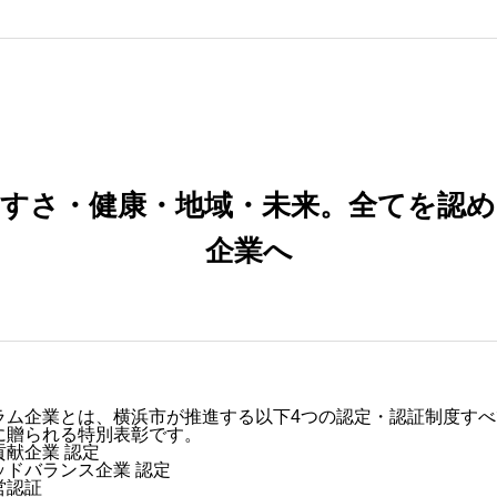
すさ・健康・地域・未来。全てを認
2024年度
企業へ
ラム企業とは、横浜市が推進する以下4つの認定・認証制度すべ
に贈られる特別表彰です。
献企業 認定
ッドバランス企業 認定
営認証