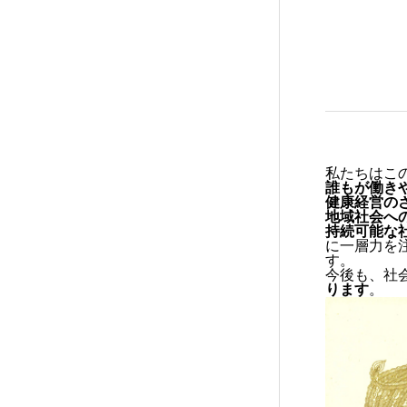
私たちはこ
誰もが働き
健康経営の
地域社会へ
持続可能な社
に一層力を
す。
今後も、社
ります
。