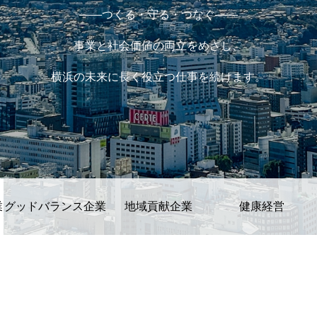
——つくる・守る・つなぐ——
事業と社会価値の両立をめざし、
横浜の未来に長く役立つ仕事を続けます。
SDGs認証
業
グッドバランス企業
地域貢献企業
健康経営
インタビュー