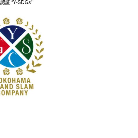
証 “Y-SDGs”
RECRUIT
CONTACT
PRIVACY POLICY