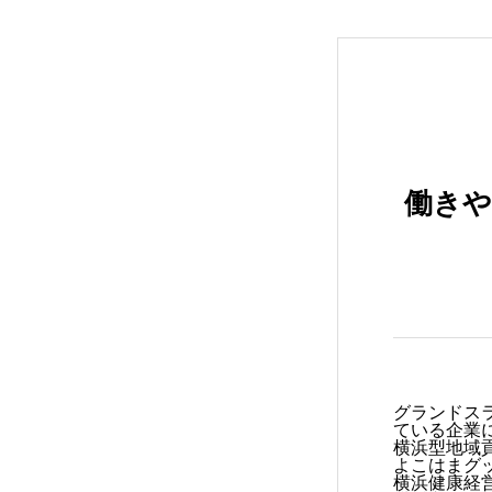
BUSINESS
働きや
2022年度
2023年度
官公庁
CONTACT
グランドス
ている企業
横浜型地域貢
よこはまグ
横浜健康経