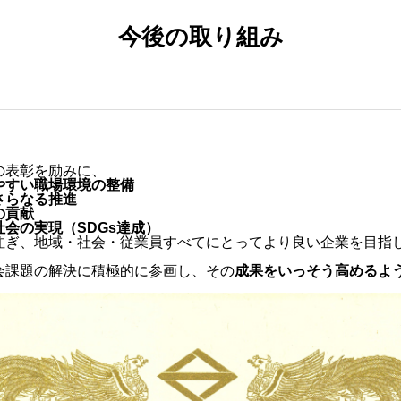
今後の取り組み
の表彰を励みに、
やすい職場環境の整備
さらなる推進
の貢献
会の実現（SDGs達成）
注ぎ、地域・社会・従業員すべてにとってより良い企業を目指
会課題の解決に積極的に参画し、その
成果をいっそう高めるよ