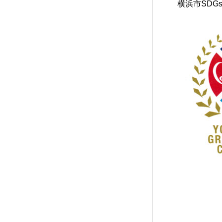
横浜市SDGs認
COMPANY
BLOG
BUSINESS