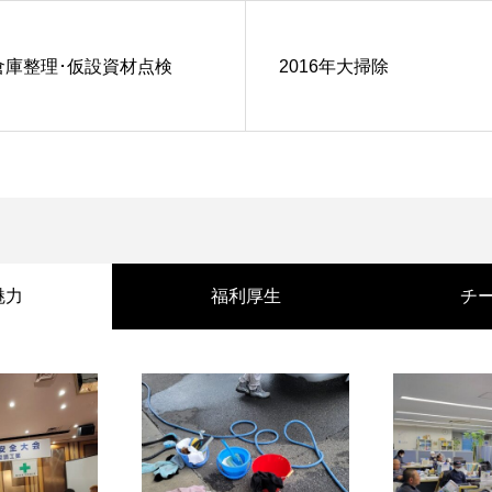
倉庫整理･仮設資材点検
2016年大掃除
魅力
福利厚生
チ