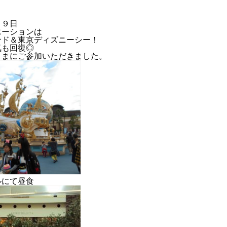
２９日
エーションは
ンド＆東京ディズニーシー！
気も回復◎
さまにご参加いただきました。
2024年度
ルにて昼食