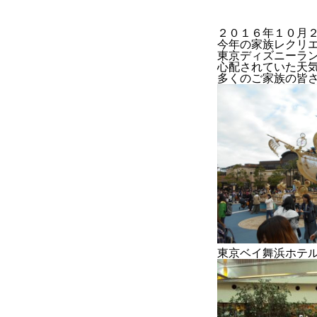
２０１６年１０月
今年の家族レクリ
東京ディズニーラ
BUSINESS
心配されていた天
多くのご家族の皆
2022年度
2023年度
官公庁
東京ベイ舞浜ホテ
CONTACT