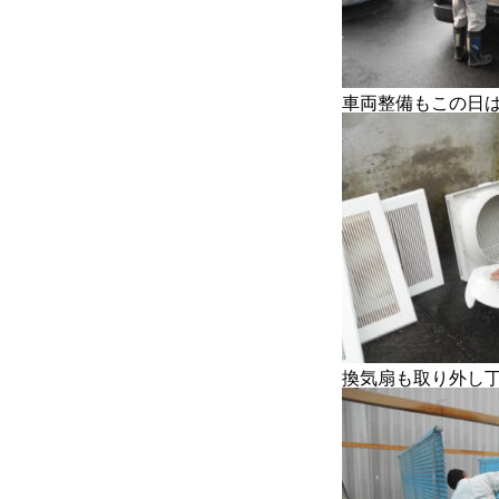
COMPANY
BLOG
BUSINESS
車両整備もこの日
換気扇も取り外し