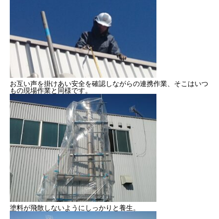
2022年度
2023年度
2024年度
お互い声を掛けあい安全を確認しながらの連携作業、そこはいつ
2025年度
もの現場作業と同様です。
官公庁
CONTACT
お問い合わせ
COMPANY
BLOG
BUSINESS
RECRUIT
CONTACT
PRI
塗料が飛散しないようにしっかりと養生。