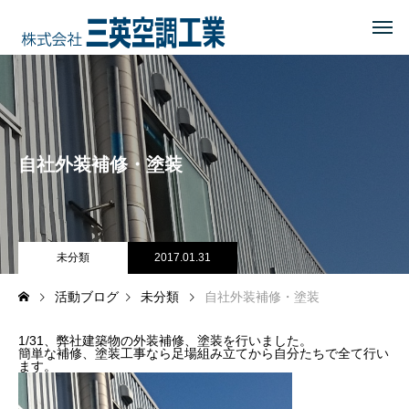
HOME
トップページ
COMPANY
会社を知る
自社外装補修・塗装
事業内容
会社概要・沿革・所在地
経営理念
未分類
2017.01.31
活動ブログ
未分類
自社外装補修・塗装
ブログ
1/31、弊社建築物の外装補修、塗装を行いました。
CSR
地域に貢献する
簡単な補修、塗装工事なら足場組み立てから自分たちで全て行い
ます。
地域貢献企業