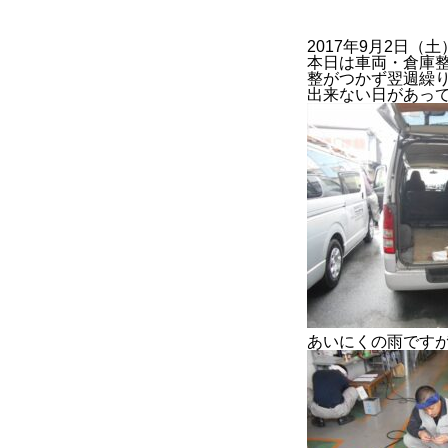
2017年9月2日（土
本日は車両・倉庫整
整がつかず翌週繰
BUSINESS
出来ない日があっ
2022年度
2023年度
官公庁
あいにくの雨です
CONTACT