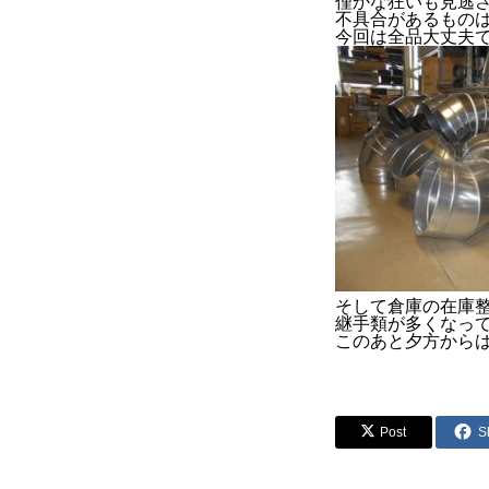
僅かな狂いも見逃
不具合があるもの
今回は全品大丈夫でした
そして倉庫の在庫
継手類が多くなっ
このあと夕方から
Post
S