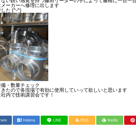
さない鋭い感覚を持つ藤田リーダーの手によって厳格に一台一
はメーカーへ修理に出します
 (^-^)
整備・数量チェック
てきたので各現場で有効に使用していって欲しいと思います
は社内で技術講習会です！
hare
Hatena
LINE
RSS
feedly