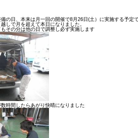
）
備の日、本来は月一回の開催で8月26日(土）に実施する予定
り越しで月を超えて本日になりました。
てもその分は他の日で調整し必ず実施します
2024年度
が数時間したらあがり快晴になりました