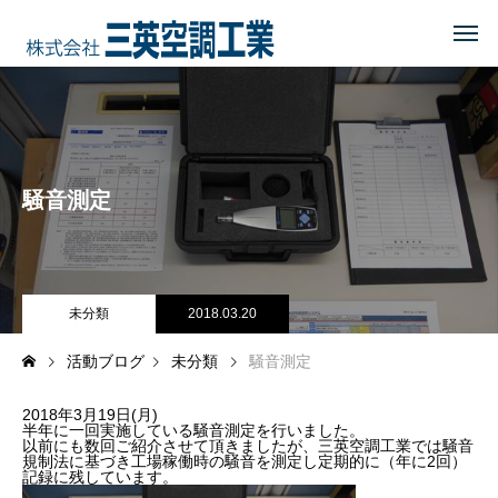
HOME
トップページ
COMPANY
会社を知る
騒音測定
事業内容
会社概要・沿革・所在地
経営理念
未分類
2018.03.20
活動ブログ
未分類
騒音測定
ブログ
2018年3月19日(月)
CSR
地域に貢献する
半年に一回実施している騒音測定を行いました。
以前にも数回ご紹介させて頂きましたが、三英空調工業では騒音
規制法に基づき工場稼働時の騒音を測定し定期的に（年に2回）
記録に残しています。
地域貢献企業