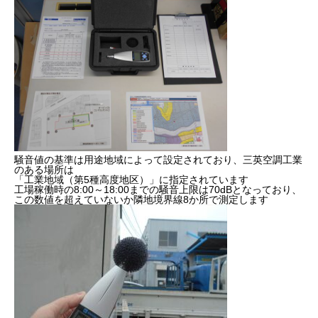
健康経営
SDGs認証
よこはまグッドバランス企業
横浜グランドスラム企業
騒音値の基準は用途地域によって設定されており、三英空調工業
RECRUIT
採用を知る
のある場所は
「工業地域（第5種高度地区）」に指定されています
工場稼働時の8:00～18:00までの騒音上限は70dBとなっており、
この数値を超えていないか隣地境界線8か所で測定します
募集概要
よくある質問
インタビュー
BUSINESS
施工実績を知る