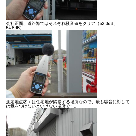
2022年度
会社正面、道路際ではそれぞれ騒音値をクリア（52.3dB、
2023年度
54.5dB）
2024年度
2025年度
官公庁
CONTACT
お問い合わせ
COMPANY
BLOG
BUSINESS
RECRUIT
CONTACT
PRI
測定地点③ ↓ は住宅地が隣接する場所なので、最も騒音に対して
は気をつけないといけない場所です。