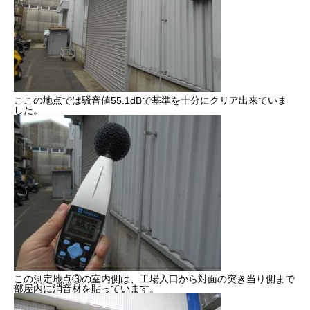
ここの地点では騒音値55.1dBで基準を十分にクリア出来ていま
した。
この測定地点③の室内側は、工場入口から対面の突き当り側まで
部屋内に消音材を貼っています。