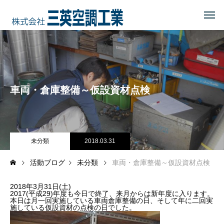
HOME
トップページ
COMPANY
会社を知る
車両・倉庫整備～仮設資材点検
事業内容
会社概要・沿革・所在地
経営理念
未分類
2018.03.31
活動ブログ
未分類
車両・倉庫整備～仮設資材点検
ブログ
2018年3月31日(土)
CSR
地域に貢献する
2017(平成29)年度も今日で終了、来月からは新年度に入ります。
本日は月一回実施している車両倉庫整備の日、そして年に二回実
施している仮設資材の点検の日でした。
地域貢献企業