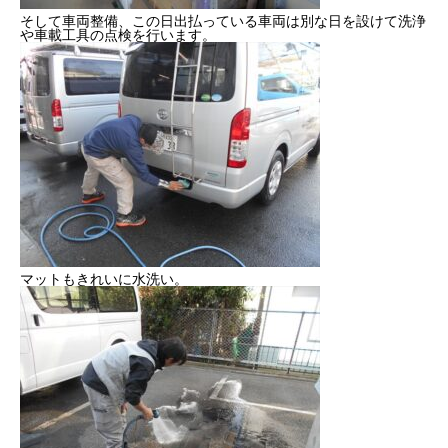
そして車両整備、この日出払っている車両は別な日を設けて洗浄
2022年度
や車載工具の点検を行います。
2023年度
2024年度
2025年度
官公庁
マットもきれいに水洗い。
CONTACT
お問い合わせ
COMPANY
BLOG
BUSINESS
RECRUIT
CONTACT
PRI