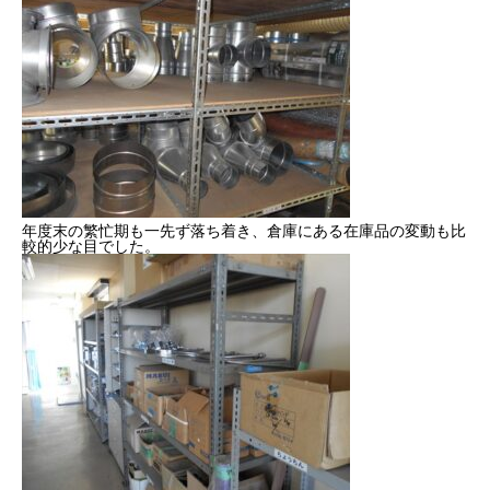
健康経営
SDGs認証
よこはまグッドバランス企業
横浜グランドスラム企業
年度末の繁忙期も一先ず落ち着き、倉庫にある在庫品の変動も比
較的少な目でした。
RECRUIT
採用を知る
募集概要
よくある質問
インタビュー
BUSINESS
施工実績を知る