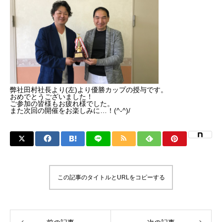
2022年度
2023年度
2024年度
弊社田村社長より(左)より優勝カップの授与です。
2025年度
おめでとうございました！
ご参加の皆様もお疲れ様でした。
また次回の開催をお楽しみに…！(^-^)/
官公庁
CONTACT
お問い合わせ
COMPANY
BLOG
BUSINESS
RECRUIT
CONTACT
PRI
この記事のタイトルとURLをコピーする