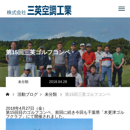
HOME
トップページ
COMPANY
会社を知る
第15回三英ゴルフコンペ
事業内容
会社概要・沿革・所在地
経営理念
未分類
2018.04.28
活動ブログ
未分類
第15回三英ゴルフコンペ
ブログ
2018年4月27日（金）
CSR
地域に貢献する
第15回目のゴルフコンペ、前回に続き今回も千葉県「木更津ゴル
フクラブ」にて開催されました。
地域貢献企業