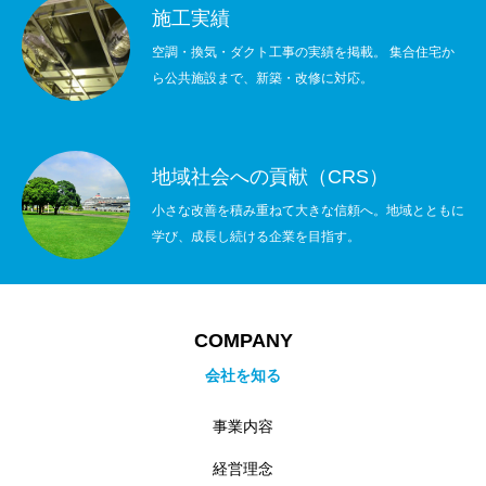
施工実績
空調・換気・ダクト工事の実績を掲載。 集合住宅か
ら公共施設まで、新築・改修に対応。
地域社会への貢献（CRS）
小さな改善を積み重ねて大きな信頼へ。地域とともに
学び、成長し続ける企業を目指す。
COMPANY
会社を知る
事業内容
経営理念