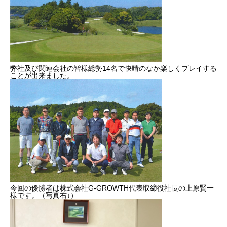
健康経営
SDGs認証
よこはまグッドバランス企業
弊社及び関連会社の皆様総勢14名で快晴のなか楽しくプレイする
ことが出来ました。
横浜グランドスラム企業
RECRUIT
採用を知る
募集概要
よくある質問
今回の優勝者は株式会社G-GROWTH代表取締役社長の上原賢一
インタビュー
様です。（写真右↓）
BUSINESS
施工実績を知る