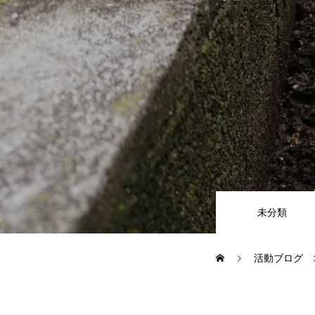
CSR
地域貢献企業
健康経営
横浜グランドスラム企業
未分類
RECRUIT
活動ブログ
募集概要
よくある質問