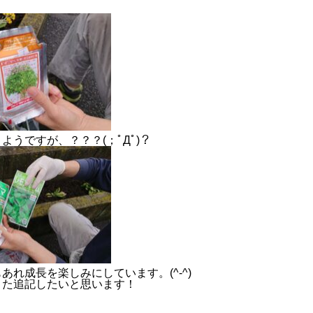
？
RECRUIT
CONTACT
PRIVACY POLICY
ようですが、？？？(；ﾟДﾟ)？
あれ成長を楽しみにしています。(^-^)
また追記したいと思います！