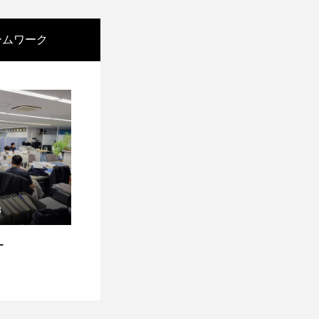
ームワーク
8
ー