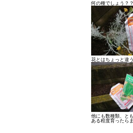
何の種でしょう？
COMPANY
BLOG
BUSINESS
花とはちょっと違う
他にも数種類、とも
ある程度育ったら