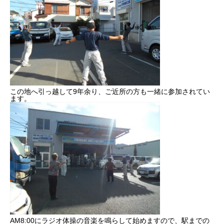
健康経営
SDGs認証
よこはまグッドバランス企業
この地へ引っ越して9年余り、ご近所の方も一緒に参加されてい
横浜グランドスラム企業
ます。
RECRUIT
採用を知る
募集概要
よくある質問
インタビュー
BUSINESS
施工実績を知る
AM8:00にラジオ体操の音楽を鳴らして始めますので、駅までの