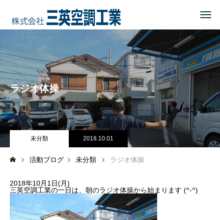
HOME
トップページ
COMPANY
会社を知る
ラジオ体操
事業内容
会社概要・沿革・所在地
経営理念
未分類
2018.10.01
活動ブログ
未分類
ラジオ体操
ブログ
2018年10月1日(月)
CSR
地域に貢献する
三英空調工業の一日は、朝のラジオ体操から始まります (^-^)
地域貢献企業