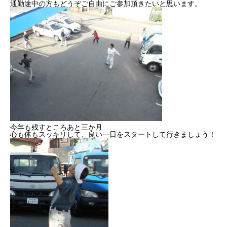
通勤途中の方もどうぞご自由にご参加頂きたいと思います。
2022年度
2023年度
2024年度
2025年度
官公庁
今年も残すところあと三か月
心も体もスッキリして、良い一日をスタートして行きましょう！
CONTACT
お問い合わせ
COMPANY
BLOG
BUSINESS
RECRUIT
CONTACT
PRI