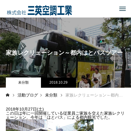
HOME
トップページ
COMPANY
会社を知る
家族レクリェーション～都内はとバスツアー
事業内容
会社概要・沿革・所在地
経営理念
未分類
2018.10.29
活動ブログ
未分類
家族レクリェーション～都内はとバスツアー
ブログ
2018年10月27日(土)
CSR
地域に貢献する
この日は年に一回開催している従業員ご家族を交えた家族レクリ
ェーション、今年は「はとバス」による都内観光でした。
地域貢献企業