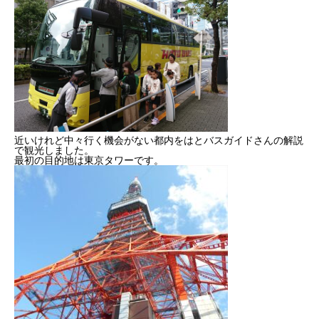
健康経営
SDGs認証
よこはまグッドバランス企業
横浜グランドスラム企業
近いけれど中々行く機会がない都内をはとバスガイドさんの解説
で観光しました。
最初の目的地は東京タワーです。
RECRUIT
採用を知る
募集概要
よくある質問
インタビュー
BUSINESS
施工実績を知る