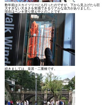
数年前はスカイツリーにも行ったのですが、下から見上げたら巨
2022年度
大すぎない大きさを実感できるリアルな迫力がありました。
現在はペンキ塗り替え中とのことです。
2023年度
2024年度
2025年度
官公庁
CONTACT
お問い合わせ
続きましては、皇居・二重橋です。
COMPANY
BLOG
BUSINESS
RECRUIT
CONTACT
PRI