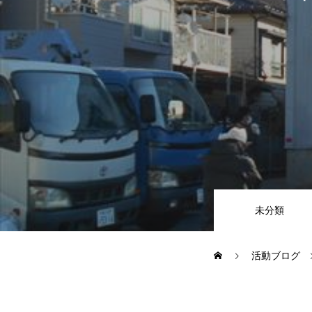
CSR
地域貢献企業
健康経営
横浜グランドスラム企業
未分類
RECRUIT
活動ブログ
募集概要
よくある質問