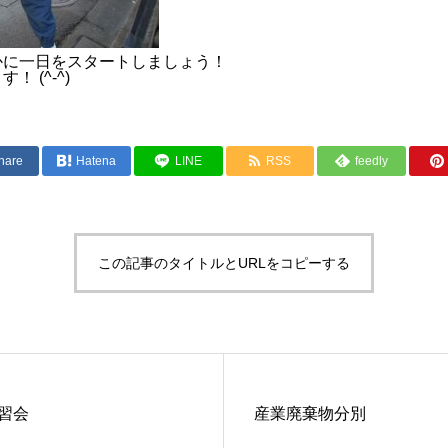
かに一日をスタートしましょう！
 (^-^)
hare
Hatena
LINE
RSS
feedly
この記事のタイトルとURLをコピーする
習会
産業廃棄物分別