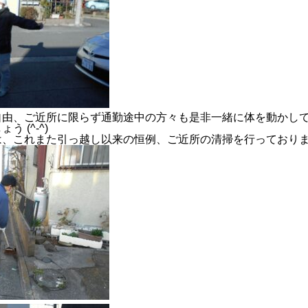
自由、ご近所に限らず通勤途中の方々も是非一緒に体を動かし
 (^-^)
は、これまた引っ越し以来の恒例、ご近所の清掃を行っており