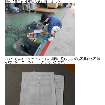
載の消耗品の補充は入念に行いました。
2022年度
2023年度
2024年度
2025年度
官公庁
いくつもあるチェックシートの項目に照らしながら不具合や不備
がないか一つ一つチェックしていきます。
CONTACT
お問い合わせ
COMPANY
BLOG
BUSINESS
RECRUIT
CONTACT
PRI