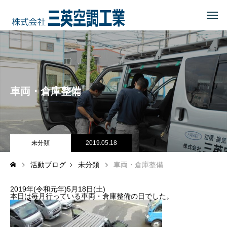
HOME
トップページ
COMPANY
会社を知る
車両・倉庫整備
事業内容
会社概要・沿革・所在地
経営理念
未分類
2019.05.18
活動ブログ
未分類
車両・倉庫整備
ブログ
2019年(令和元年)5月18日(土)
CSR
地域に貢献する
本日は毎月行っている車両・倉庫整備の日でした。
地域貢献企業