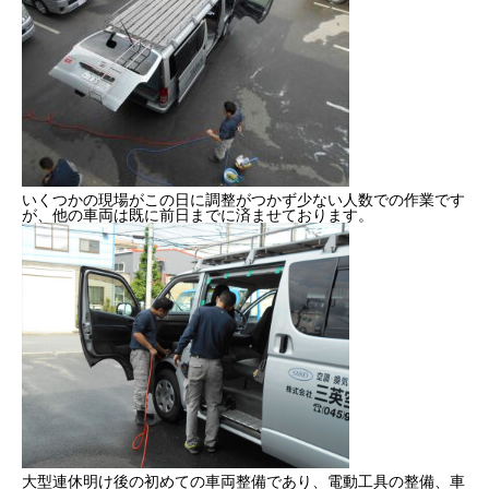
健康経営
SDGs認証
よこはまグッドバランス企業
いくつかの現場がこの日に調整がつかず少ない人数での作業です
横浜グランドスラム企業
が、他の車両は既に前日までに済ませております。
RECRUIT
採用を知る
募集概要
よくある質問
インタビュー
BUSINESS
施工実績を知る
大型連休明け後の初めての車両整備であり、電動工具の整備、車