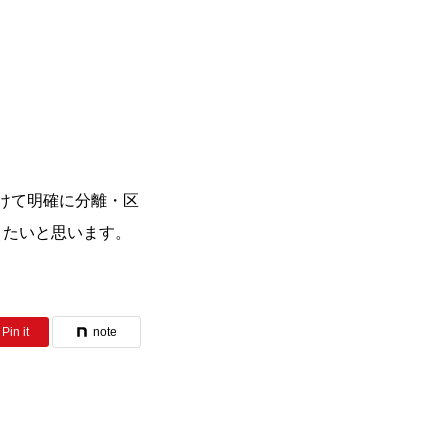
けて明確に分離・区
きたいと思います。
Pin it
note