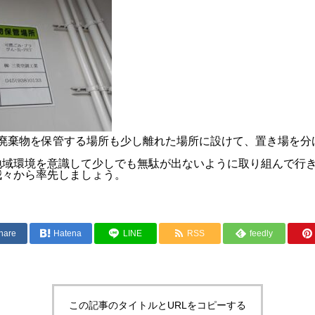
般廃棄物を保管する場所も少し離れた場所に設けて、置き場を分
。
地域環境を意識して少しでも無駄が出ないように取り組んで行
我々から率先しましょう。
hare
Hatena
LINE
RSS
feedly
この記事のタイトルとURLをコピーする