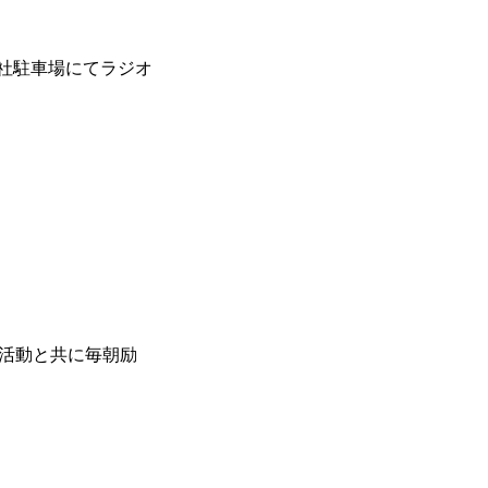
社駐車場にてラジオ
施工実績を知る
2025年度
掃活動と共に毎朝励
お問い合わせ