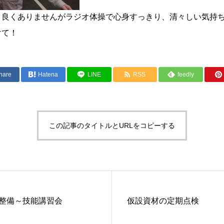
り良くありませんがラジオ体操で心身すっきり、清々しい気持
けて！
hare
Hatena
LINE
RSS
feedly
この記事のタイトルとURLをコピーする
整備～技能講習会
仮設資材の定期点検