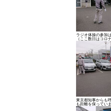
COMPANY
BLOG
BUSINESS
ラジオ体操の参加
（ここ数日はコロ
東京都知事からも
も距離を保ってい