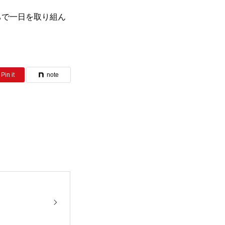
ちで一日を取り組ん
Pin it
note