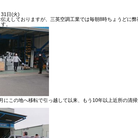
31日(火)
お伝えしておりますが、三英空調工業では毎朝8時ちょうどに弊
ます。
2024年度
1年)6月にこの地へ移転で引っ越して以来、もう10年以上近所の清