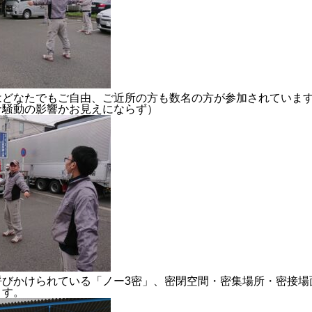
RECRUIT
CONTACT
PRIVACY POLICY
はどなたでもご自由、ご近所の方も数名の方が参加されていま
ナ騒動の影響かお見えにならず）
呼びかけられている「ノー3密」、密閉空間・密集場所・密接場
ます。