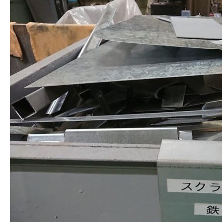
健康経営
SDGs認証
よこはまグッドバランス企業
横浜グランドスラム企業
RECRUIT
採用を知る
募集概要
よくある質問
インタビュー
BUSINESS
施工実績を知る