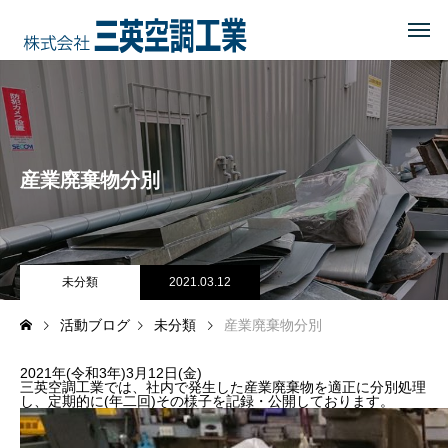
HOME
トップページ
COMPANY
会社を知る
産業廃棄物分別
事業内容
会社概要・沿革・所在地
経営理念
未分類
2021.03.12
活動ブログ
未分類
産業廃棄物分別
ブログ
2021年(令和3年)3月12日(金)
CSR
地域に貢献する
三英空調工業では、社内で発生した産業廃棄物を適正に分別処理
し、定期的に(年二回)その様子を記録・公開しております。
地域貢献企業