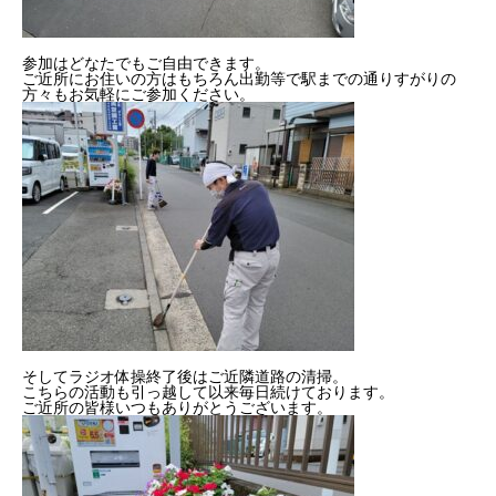
2022年度
参加はどなたでもご自由できます。
ご近所にお住いの方はもちろん出勤等で駅までの通りすがりの
2023年度
方々もお気軽にご参加ください。
2024年度
2025年度
官公庁
CONTACT
お問い合わせ
COMPANY
BLOG
BUSINESS
RECRUIT
CONTACT
PRI
そしてラジオ体操終了後はご近隣道路の清掃。
こちらの活動も引っ越して以来毎日続けております。
ご近所の皆様いつもありがとうございます。