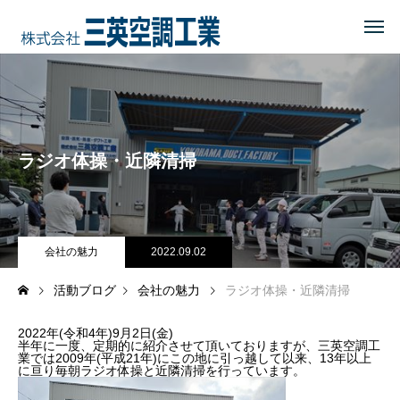
HOME
トップページ
COMPANY
会社を知る
ラジオ体操・近隣清掃
事業内容
会社概要・沿革・所在地
経営理念
会社の魅力
2022.09.02
活動ブログ
会社の魅力
ラジオ体操・近隣清掃
ブログ
2022年(令和4年)9月2日(金)
CSR
地域に貢献する
半年に一度、定期的に紹介させて頂いておりますが、三英空調工
業では2009年(平成21年)にこの地に引っ越して以来、13年以上
に亘り毎朝ラジオ体操と近隣清掃を行っています。
地域貢献企業