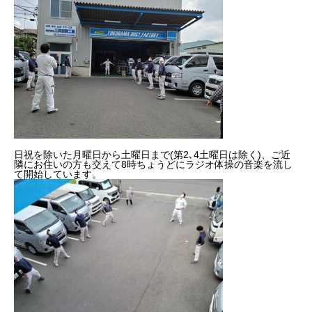
健康経営
SDGs認証
よこはまグッドバランス企業
横浜グランドスラム企業
日祝を除いた月曜日から土曜日まで(第2､4土曜日は除く)、ご近
RECRUIT
隣にお住いの方も交えて8時ちょうどにラジオ体操の音楽を流し
採用を知る
て開始しています。
募集概要
よくある質問
インタビュー
BUSINESS
施工実績を知る