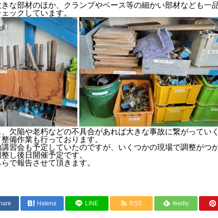
大きな部材のほか、クランプやベース等の細かい部材なども一
チェックしています。
も、欠陥や老朽などの不具合があれば大きな事故に繋がってい
て整備作業も行っております。
内講習会も予定していたのですが、いくつかの現場で調整がつ
調整し後日開催予定です。
ちらで報告させて頂きます。
hare
Hatena
LINE
RSS
feedly