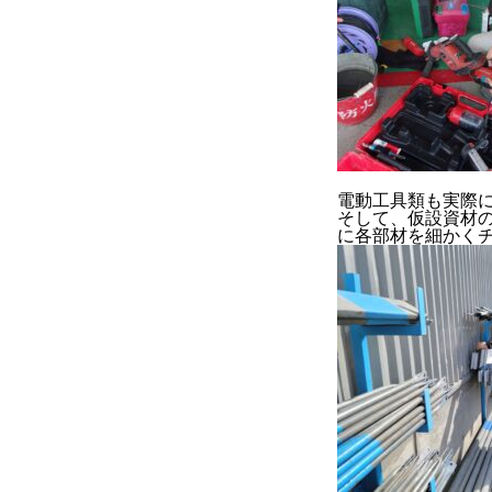
COMPANY
BLOG
BUSINESS
電動工具類も実際
そして、仮設資材
に各部材を細かく