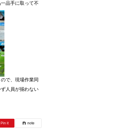
品一品手に取って不
くので、現場作業同
かず人員が揃わない
Pin it
note