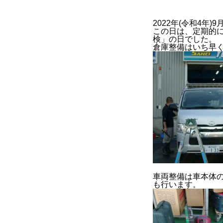
2022年(令和4年)9月
この日は、定期的
検」の日でした。
BUSINESS
倉庫整備はいち早
2022年度
2023年度
官公庁
車両整備は車本体
CONTACT
も行います。