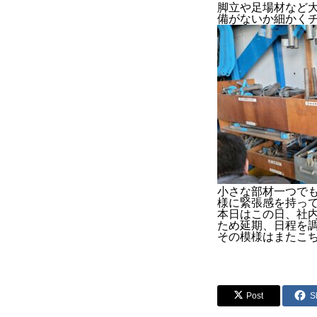
脚立や足場材など
備がないか細かく
小さな部材一つで
様に緊張感を持っ
本日はこの日、社
ため延期、日程を
その模様はまたこ
Post
S