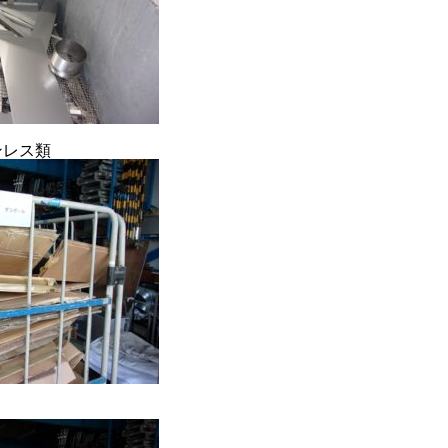
RECRUIT
CONTACT
PRIVACY POLICY
ンレス類