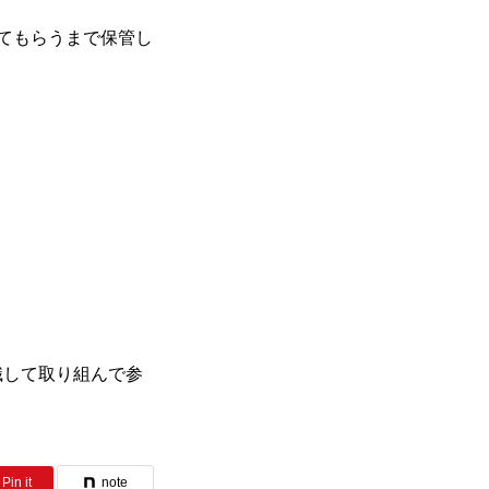
てもらうまで保管し
識して取り組んで参
Pin it
note