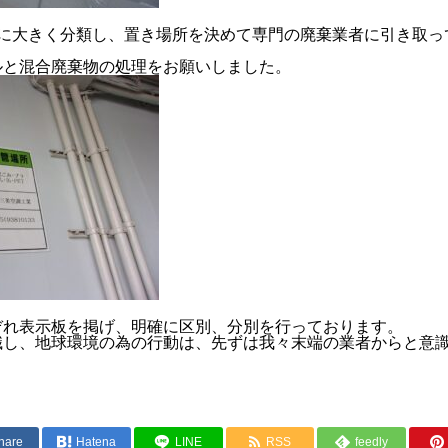
類に大きく分類し、置き場所を決めて専門の廃棄業者に引き取っ
ルと混合廃棄物の処理をお願いしました。
ぞれ表示板を掲げ、明確に区別、分別を行っております。
識し、地球環境の為の行動は、先ずは我々末端の業者からと意
hare
Hatena
LINE
RSS
feedly