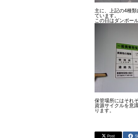
主に、上記の4種
ています。
この日はダンボー
保管場所にはそれ
資源サイクルを意
ります。
Post
S