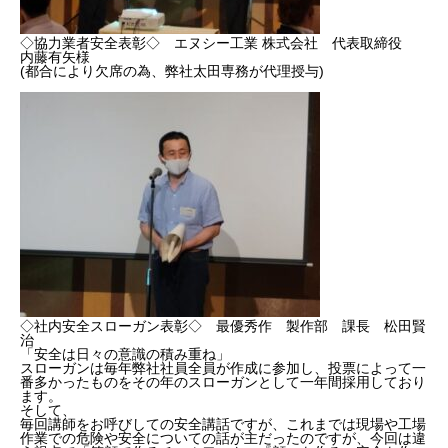
2022年度
◇協力業者安全表彰◇ エヌシー工業 株式会社 代表取締役
内藤有矢様
(都合により欠席の為、弊社太田専務が代理授与)
2023年度
2024年度
2025年度
官公庁
CONTACT
お問い合わせ
COMPANY
BLOG
BUSINESS
RECRUIT
CONTACT
PRI
◇社内安全スローガン表彰◇ 最優秀作 製作部 課長 松田賢
治
「安全は日々の意識の積み重ね」
スローガンは毎年弊社社員全員が作成に参加し、投票によって一
番多かったものをその年のスローガンとして一年間採用しており
ます。
そして、
毎回講師をお呼びしての安全講話ですが、これまでは現場や工場
作業での危険や安全についての話が主だったのですが、今回は違