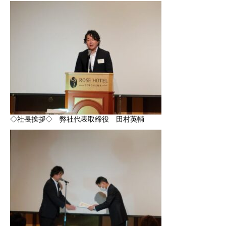
健康経営
SDGs認証
よこはまグッドバランス企業
横浜グランドスラム企業
RECRUIT
◇社長挨拶◇ 弊社代表取締役 田村英輔
採用を知る
募集概要
よくある質問
インタビュー
BUSINESS
施工実績を知る