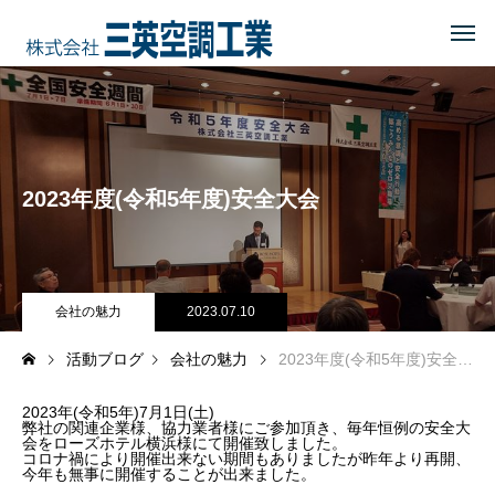
HOME
トップページ
COMPANY
会社を知る
2023年度(令和5年度)安全大会
事業内容
会社概要・沿革・所在地
経営理念
会社の魅力
2023.07.10
活動ブログ
会社の魅力
2023年度(令和5年度)安全大会
ブログ
2023年(令和5年)7月1日(土)
CSR
地域に貢献する
弊社の関連企業様、協力業者様にご参加頂き、毎年恒例の安全大
会をローズホテル横浜様にて開催致しました。
コロナ禍により開催出来ない期間もありましたが昨年より再開、
今年も無事に開催することが出来ました。
地域貢献企業