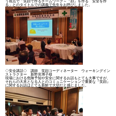
う視点で「笑顔で作るチームワーク～『顔』を作る 安全を作
る」とのタイトルでの講義で先生をお呼びしました。
◇安全講話◇ 講師 笑顔コーディネーター ウォーキングイン
ストラクター 新野見博子様
現場における危険予知や安全に関するお話もとても大事ですが、
それらの大本となる人とのコミュニケーションで重要な『笑顔』
に関するお話はとても新鮮で大切だと感じました。