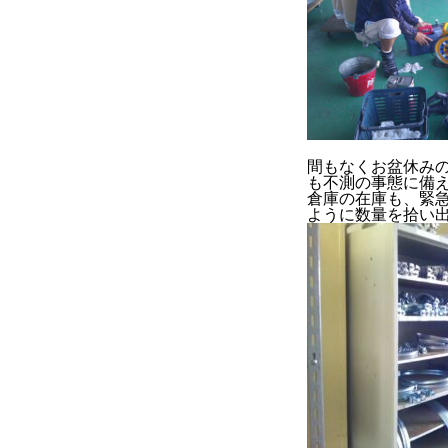
COMPANY
BLOG
BUSINESS
間もなくお盆休み
も不測の事態に備
倉庫の在庫も、緊
ように数量を拾い