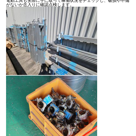
電動工具も実際に手に取って稼働状況をチェックし、破損や不備
がないか念入りに確認点検します。
2022年度
2023年度
2024年度
2025年度
官公庁
CONTACT
お問い合わせ
COMPANY
BLOG
BUSINESS
RECRUIT
CONTACT
PRI