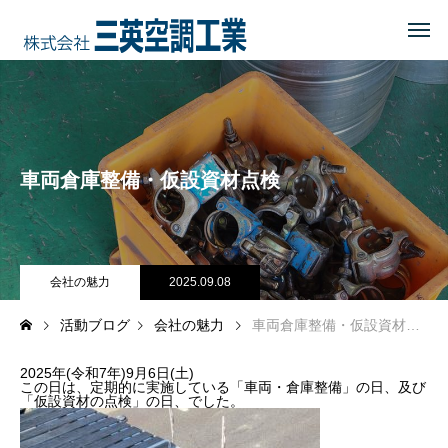
HOME
トップページ
COMPANY
会社を知る
車両倉庫整備・仮設資材点検
事業内容
会社概要・沿革・所在地
経営理念
会社の魅力
2025.09.08
活動ブログ
会社の魅力
車両倉庫整備・仮設資材点検
ブログ
2025年(令和7年)9月6日(土)
CSR
地域に貢献する
この日は、定期的に実施している「車両・倉庫整備」の日、及び
「仮設資材の点検」の日、でした。
地域貢献企業