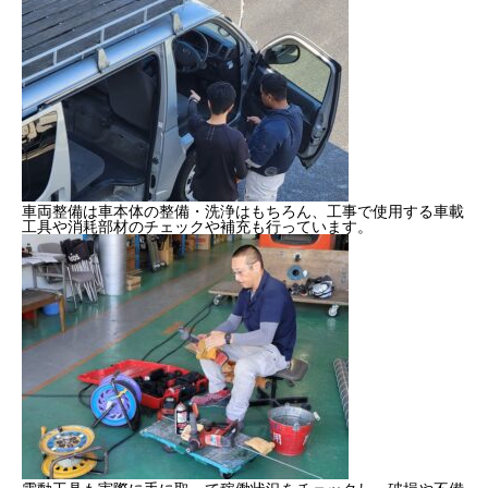
健康経営
SDGs認証
よこはまグッドバランス企業
横浜グランドスラム企業
車両整備は車本体の整備・洗浄はもちろん、工事で使用する車載
工具や消耗部材のチェックや補充も行っています。
RECRUIT
採用を知る
募集概要
よくある質問
インタビュー
BUSINESS
施工実績を知る