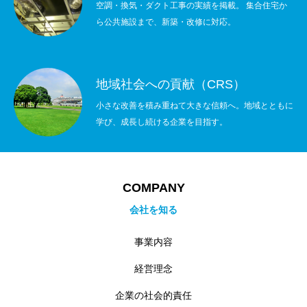
空調・換気・ダクト工事の実績を掲載。 集合住宅か
ら公共施設まで、新築・改修に対応。
2022年度
2023年度
地域社会への貢献（CRS）
2024年度
小さな改善を積み重ねて大きな信頼へ。地域とともに
学び、成長し続ける企業を目指す。
2025年度
官公庁
COMPANY
CONTACT
お問い合わせ
会社を知る
COMPANY
BLOG
BUSINESS
RECRUIT
CONTACT
PRI
事業内容
経営理念
企業の社会的責任