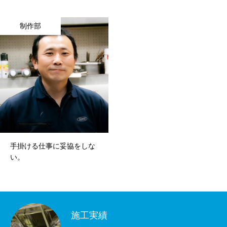
健康経営
制作部
SDGs認証
よこはまグッドバランス企業
横浜グランドスラム企業
RECRUIT
採用を知る
募集概要
手掛ける仕事に妥協をしな
い。
よくある質問
インタビュー
施工実績
BUSINESS
施工実績を知る