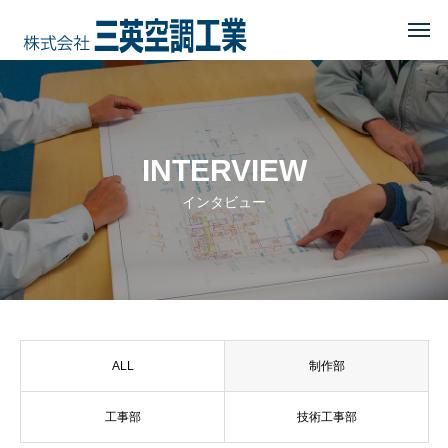
HOME
トップページ
COMPANY
会社を知る
INTERVIEW
事業内容
インタビュー
会社概要・沿革・所在地
経営理念
ブログ
ALL
制作部
CSR
地域に貢献する
工事部
技術工事部
地域貢献企業