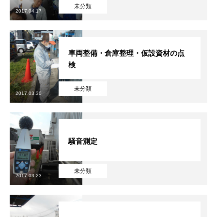
未分類
2017.04.17
健康経営
SDGs認証
車両整備・倉庫整理・仮設資材の点
検
よこはまグッドバランス企業
横浜グランドスラム企業
未分類
2017.03.30
RECRUIT
採用を知る
募集概要
騒音測定
よくある質問
未分類
2017.03.23
インタビュー
BUSINESS
施工実績を知る