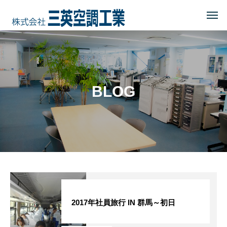
HOME
トップページ
COMPANY
会社を知る
BLOG
事業内容
会社概要・沿革・所在地
経営理念
ブログ
CSR
地域に貢献する
2017年社員旅行 IN 群馬～初日
地域貢献企業