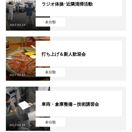
ラジオ体操･近隣清掃活動
2022年度
未分類
2023年度
2017.03.15
2024年度
打ち上げ＆新人歓迎会
2025年度
官公庁
未分類
2017.02.27
CONTACT
お問い合わせ
COMPANY
BLOG
BUSINESS
RECRUIT
CONTACT
PRI
車両・倉庫整備～技術講習会
未分類
2017.02.25