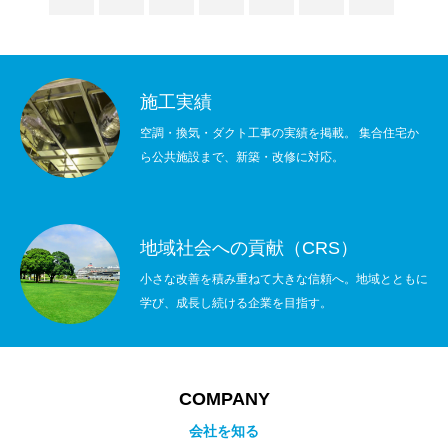
施工実績
空調・換気・ダクト工事の実績を掲載。 集合住宅か
ら公共施設まで、新築・改修に対応。
地域社会への貢献（CRS）
小さな改善を積み重ねて大きな信頼へ。地域とともに
学び、成長し続ける企業を目指す。
COMPANY
会社を知る