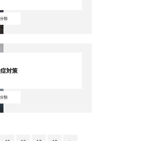
分類
染症対策
分類