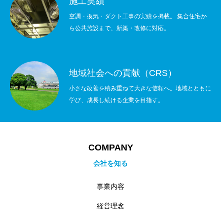
施工実績
空調・換気・ダクト工事の実績を掲載。 集合住宅か
ら公共施設まで、新築・改修に対応。
地域社会への貢献（CRS）
小さな改善を積み重ねて大きな信頼へ。地域とともに
学び、成長し続ける企業を目指す。
COMPANY
会社を知る
事業内容
経営理念