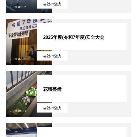
会社の魅力
2025.09.06
健康経営
SDGs認証
2025年度(令和7年度)安全大会
よこはまグッドバランス企業
横浜グランドスラム企業
会社の魅力
2025.07.09
RECRUIT
採用を知る
募集概要
花壇整備
よくある質問
会社の魅力
2025.06.21
インタビュー
BUSINESS
施工実績を知る