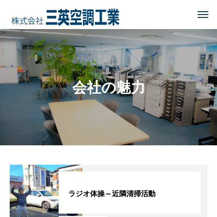
HOME
トップページ
COMPANY
会社を知る
会社の魅力
事業内容
会社概要・沿革・所在地
経営理念
ブログ
CSR
地域に貢献する
ラジオ体操～近隣清掃活動
地域貢献企業