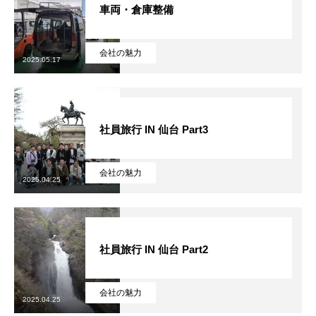
車両・倉庫整備
2022年度
会社の魅力
2023年度
2025.05.17
2024年度
社員旅行 IN 仙台 Part3
2025年度
官公庁
会社の魅力
2025.04.25
CONTACT
お問い合わせ
COMPANY
BLOG
BUSINESS
RECRUIT
CONTACT
PRI
社員旅行 IN 仙台 Part2
会社の魅力
2025.04.25