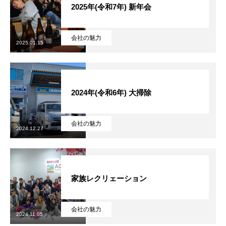
2025年(令和7年) 新年会
2022年度
会社の魅力
2023年度
2025.01.15
2024年度
2024年(令和6年) 大掃除
2025年度
官公庁
会社の魅力
2024.12.27
CONTACT
お問い合わせ
COMPANY
BLOG
BUSINESS
RECRUIT
CONTACT
PRI
家族レクリェーション
会社の魅力
2024.11.05