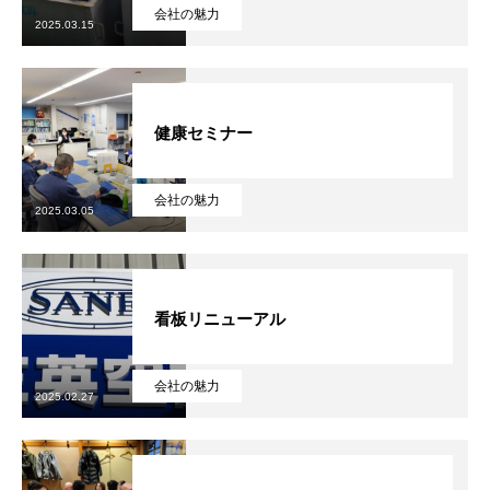
会社の魅力
2025.03.15
健康経営
SDGs認証
健康セミナー
よこはまグッドバランス企業
横浜グランドスラム企業
会社の魅力
2025.03.05
RECRUIT
採用を知る
募集概要
看板リニューアル
よくある質問
会社の魅力
2025.02.27
インタビュー
BUSINESS
施工実績を知る