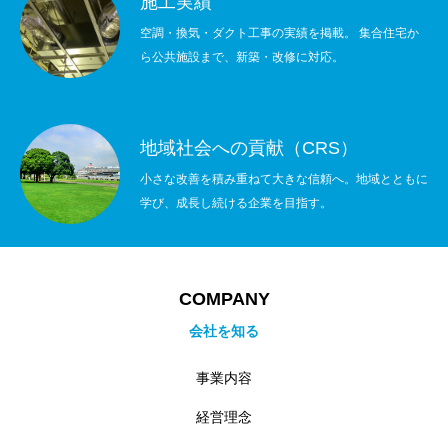
施工実績
空調・換気・ダクト工事の実績を掲載。 集合住宅か
ら公共施設まで、新築・改修に対応。
地域社会への貢献（CRS）
小さな改善を積み重ねて大きな信頼へ。地域とともに
学び、成長し続ける企業を目指す。
COMPANY
会社を知る
事業内容
経営理念