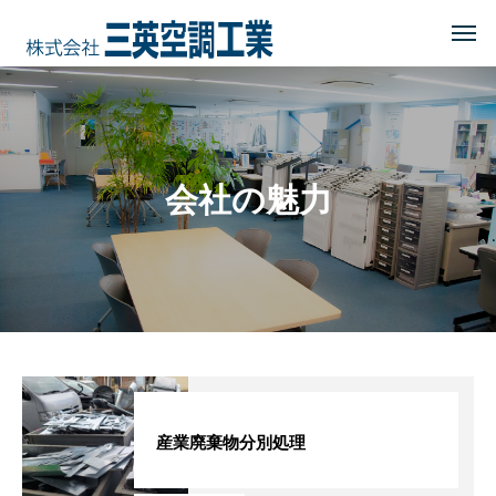
HOME
トップページ
COMPANY
会社を知る
会社の魅力
事業内容
会社概要・沿革・所在地
経営理念
ブログ
CSR
地域に貢献する
産業廃棄物分別処理
地域貢献企業