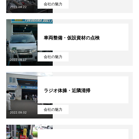
会社の魅力
2022.09.22
健康経営
SDGs認証
車両整備・仮設資材の点検
よこはまグッドバランス企業
横浜グランドスラム企業
会社の魅力
2022.09.17
RECRUIT
採用を知る
募集概要
ラジオ体操・近隣清掃
よくある質問
会社の魅力
2022.09.02
インタビュー
BUSINESS
施工実績を知る