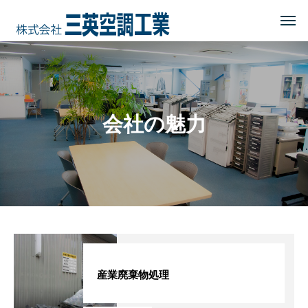
HOME
トップページ
COMPANY
会社を知る
会社の魅力
事業内容
会社概要・沿革・所在地
経営理念
ブログ
CSR
地域に貢献する
産業廃棄物処理
地域貢献企業