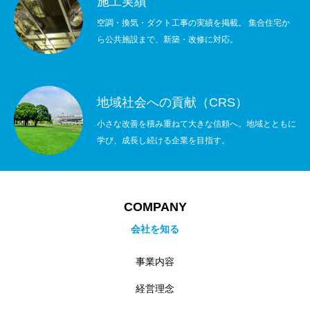
施工実績
空調・換気・ダクト工事の実績を掲載。 集合住宅か
ら公共施設まで、新築・改修に対応。
地域社会への貢献（CRS）
小さな改善を積み重ねて大きな信頼へ。地域とともに
学び、成長し続ける企業を目指す。
COMPANY
会社を知る
事業内容
経営理念